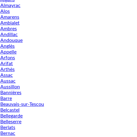
Almayrac
Alos
Amarens
Ambialet
Ambres
Andillac
Andouque
Anglès
Appelle
Arfons
Arifat
Arthès
Assac
Aussac
Aussillon
Bannières
Barre
Beauvais-sur-Tescou
Belcastel
Bellegarde
Belleserre
Berlats
Bernac