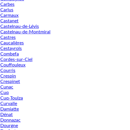
Carbes
Carlus
Carmaux
Castanet
Castelnau-de-Lévis
Castelnau-de-Montmiral
Castres
Caucalières
Cestayrols
Combefa
Cordes-sur-Ciel
Couffouleux
Courris
Crespin
Crespinet
Cunac
Cuq
Cuq-Toulza
Curvalle
Damiatte
Dénat
Donnazac
Dourgne