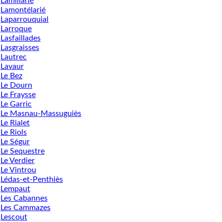
Lamillarié
Lamontélarié
Laparrouquial
Larroque
Lasfaillades
Lasgraisses
Lautrec
Lavaur
Le Bez
Le Dourn
Le Fraysse
Le Garric
Le Masnau-Massuguiès
Le Rialet
Le Riols
Le Ségur
Le Sequestre
Le Verdier
Le Vintrou
Lédas-et-Penthiès
Lempaut
Les Cabannes
Les Cammazes
Lescout