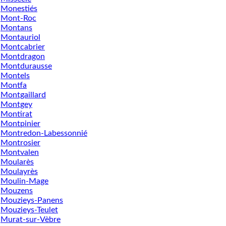
Monestiés
Mont-Roc
Montans
Montauriol
Montcabrier
Montdragon
Montdurausse
Montels
Montfa
Montgaillard
Montgey
Montirat
Montpinier
Montredon-Labessonnié
Montrosier
Montvalen
Moularès
Moulayrès
Moulin-Mage
Mouzens
Mouzieys-Panens
Mouzieys-Teulet
Murat-sur-Vèbre