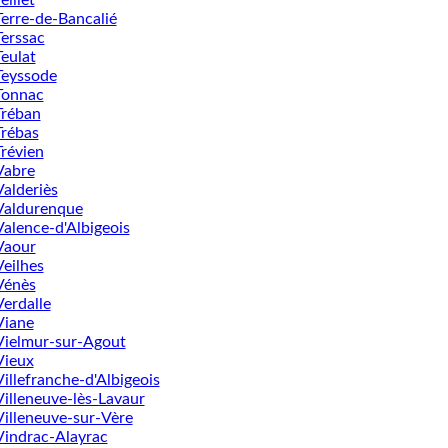
Terre-de-Bancalié
Terssac
Teulat
Teyssode
Tonnac
Tréban
Trébas
Trévien
Vabre
Valderiès
Valdurenque
Valence-d'Albigeois
Vaour
Veilhes
Vénès
Verdalle
Viane
Vielmur-sur-Agout
Vieux
Villefranche-d'Albigeois
Villeneuve-lès-Lavaur
Villeneuve-sur-Vère
Vindrac-Alayrac