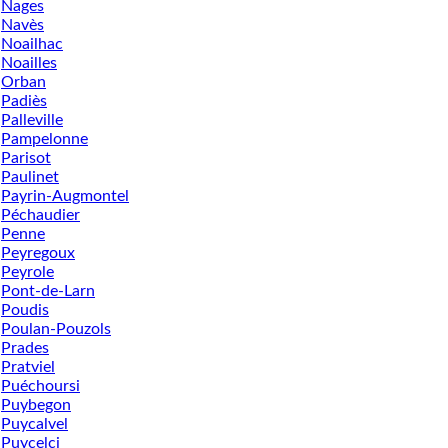
Nages
Navès
Noailhac
Noailles
Orban
Padiès
Palleville
Pampelonne
Parisot
Paulinet
Payrin-Augmontel
Péchaudier
Penne
Peyregoux
Peyrole
Pont-de-Larn
Poudis
Poulan-Pouzols
Prades
Pratviel
Puéchoursi
Puybegon
Puycalvel
Puycelci