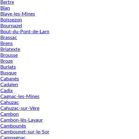
Bertre
Blan
Blaye-les-Mines
Boissezon
Bournazel
Bout-du-Pont-de-Larn
Brassac
Brens
Briatexte
Brousse
Broze
Burlats
Busque
Cabanès
Cadalen
Cadix
Cagnac-les-Mines
Cahuzac
Cahuzac-sur-Vère
Cambon
Cambon-lès-Lavaur
Cambounès
Cambounet-sur-le-Sor
Campagnac