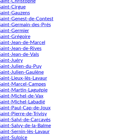
Saint-Christophe
Saint-Cirgue
Saint-Gauzens
Saint-Genest-de-Contest
Saint-Germain-des-Prés
Saint-Germier
Saint-Grégoire
Saint-Jean-de-Marcel
Saint-Jean-de-Rives
Saint-Jean-de-Vals
Saint-Juéry
Saint-Julien-du-Puy
Saint-Julien-Gaulène
Saint-Lieux-lès-Lavaur
Saint-Marcel-Campes
Saint-Martin-Laguépie
Saint-Michel-de-Vax
Saint-Michel-Labadié
Saint-Paul-Cap-de-Joux
Saint-Pierre-de-Trivisy
Saint-Salvi-de-Carcavès
Saint-Salvy-de-la-Balme
Saint-Sernin-lès-Lavaur
Saint-Sulpice