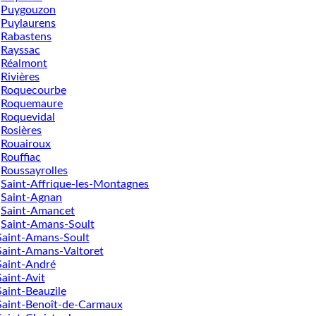
Puygouzon
Puylaurens
Rabastens
Rayssac
Réalmont
Rivières
Roquecourbe
Roquemaure
Roquevidal
Rosières
Rouairoux
Rouffiac
Roussayrolles
Saint-Affrique-les-Montagnes
Saint-Agnan
Saint-Amancet
Saint-Amans-Soult
Saint-Amans-Soult
Saint-Amans-Valtoret
Saint-André
Saint-Avit
Saint-Beauzile
Saint-Benoît-de-Carmaux