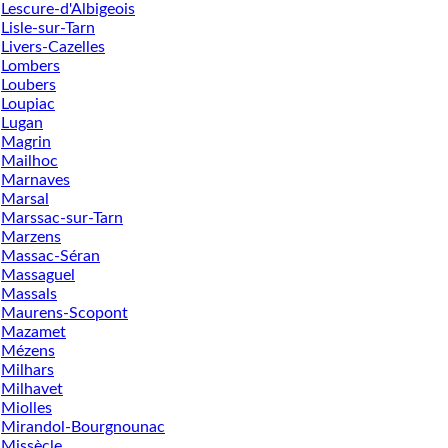
Lescure-d'Albigeois
Lisle-sur-Tarn
Livers-Cazelles
Lombers
Loubers
Loupiac
Lugan
Magrin
Mailhoc
Marnaves
Marsal
Marssac-sur-Tarn
Marzens
Massac-Séran
Massaguel
Massals
Maurens-Scopont
Mazamet
Mézens
Milhars
Milhavet
Miolles
Mirandol-Bourgnounac
Missècle