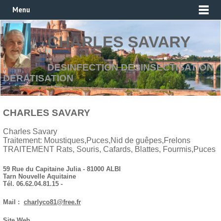
Menu
CHARLES SAVARY
DESINFECTION DESINSECTISATION
DERATISATION
CHARLES SAVARY
Charles Savary
Traitement: Moustiques,Puces,Nid de guêpes,Frelons
TRAITEMENT Rats, Souris, Cafards, Blattes, Fourmis,Puces
59 Rue du Capitaine Julia - 81000 ALBI
Tarn Nouvelle Aquitaine
Tél. 06.62.04.81.15 -
Mail :
charlyco81@free.fr
Site Web