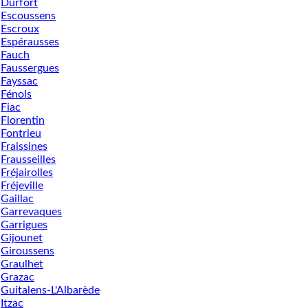
Durfort
Escoussens
Escroux
Espérausses
Fauch
Faussergues
Fayssac
Fénols
Fiac
Florentin
Fontrieu
Fraissines
Frausseilles
Fréjairolles
Fréjeville
Gaillac
Garrevaques
Garrigues
Gijounet
Giroussens
Graulhet
Grazac
Guitalens-L'Albarède
Itzac