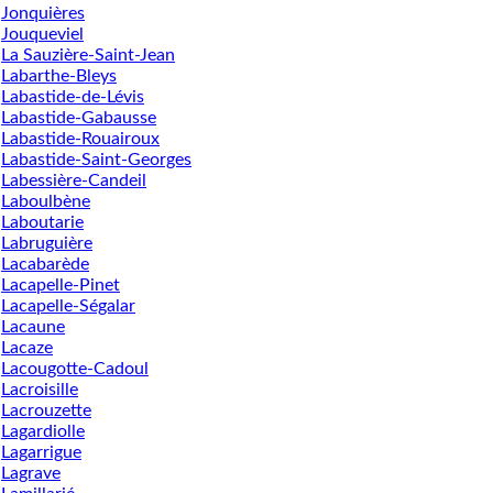
Jonquières
Jouqueviel
La Sauzière-Saint-Jean
Labarthe-Bleys
Labastide-de-Lévis
Labastide-Gabausse
Labastide-Rouairoux
Labastide-Saint-Georges
Labessière-Candeil
Laboulbène
Laboutarie
Labruguière
Lacabarède
Lacapelle-Pinet
Lacapelle-Ségalar
Lacaune
Lacaze
Lacougotte-Cadoul
Lacroisille
Lacrouzette
Lagardiolle
Lagarrigue
Lagrave