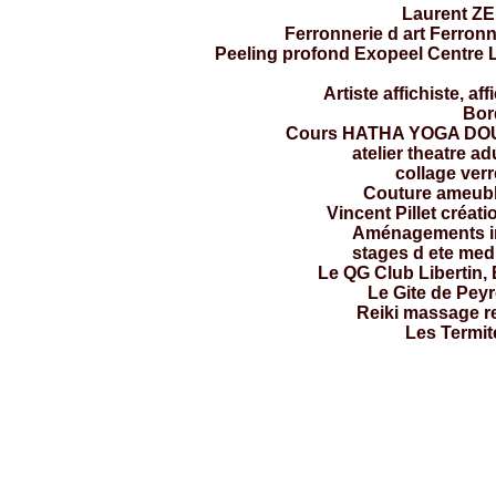
Laurent ZER
Ferronnerie d art Ferronn
Peeling profond Exopeel Centre L
Artiste affichiste, a
Bor
Cours HATHA YOGA DO
atelier theatre a
collage verre
Couture ameubl
Vincent Pillet créat
Aménagements in
stages d ete med
Le QG Club Libertin,
Le Gite de Pey
Reiki massage re
Les Termit