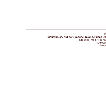
B
- Moustiques, Nid de Guêpes, Frelons, Puces Exte
Site Web Php 5.4.45 ré
- Deman
Nomb